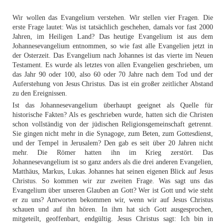
Wir wollen das Evangelium verstehen. Wir stellen vier Fragen. Die
erste Frage lautet: Was ist tatsächlich geschehen, damals vor fast 2000
Jahren, im Heiligen Land? Das heutige Evangelium ist aus dem
Johannesevangelium entnommen, so wie fast alle Evangelien jetzt in
der Osterzeit. Das Evangelium nach Johannes ist das vierte im Neuen
Testament. Es wurde als letztes von allen Evangelien geschrieben, um
das Jahr 90 oder 100, also 60 oder 70 Jahre nach dem Tod und der
Auferstehung von Jesus Christus. Das ist ein großer zeitlicher Abstand
zu den Ereignissen.
Ist das Johannesevangelium überhaupt geeignet als Quelle für
historische Fakten? Als es geschrieben wurde, hatten sich die Christen
schon vollständig von der jüdischen Religionsgemeinschaft getrennt.
Sie gingen nicht mehr in die Synagoge, zum Beten, zum Gottesdienst,
und der Tempel in Jerusalem? Den gab es seit über 20 Jahren nicht
mehr. Die Römer hatten ihn im Krieg zerstört. Das
Johannesevangelium ist so ganz anders als die drei anderen Evangelien,
Matthäus, Markus, Lukas. Johannes hat seinen eigenen Blick auf Jesus
Christus. So kommen wir zur zweiten Frage. Was sagt uns das
Evangelium über unseren Glauben an Gott? Wer ist Gott und wie steht
er zu uns? Antworten bekommen wir, wenn wir auf Jesus Christus
schauen und auf ihn hören. In ihm hat sich Gott ausgesprochen,
mitgeteilt, geoffenbart, endgültig. Jesus Christus sagt: Ich bin in