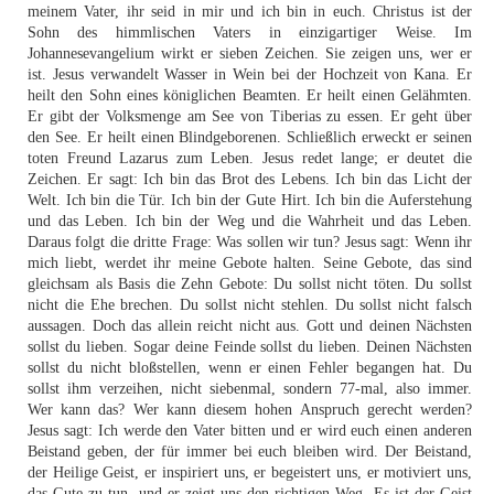
meinem Vater, ihr seid in mir und ich bin in euch. Christus ist der
Sohn des himmlischen Vaters in einzigartiger Weise. Im
Johannesevangelium wirkt er sieben Zeichen. Sie zeigen uns, wer er
ist. Jesus verwandelt Wasser in Wein bei der Hochzeit von Kana. Er
heilt den Sohn eines königlichen Beamten. Er heilt einen Gelähmten.
Er gibt der Volksmenge am See von Tiberias zu essen. Er geht über
den See. Er heilt einen Blindgeborenen. Schließlich erweckt er seinen
toten Freund Lazarus zum Leben. Jesus redet lange; er deutet die
Zeichen. Er sagt: Ich bin das Brot des Lebens. Ich bin das Licht der
Welt. Ich bin die Tür. Ich bin der Gute Hirt. Ich bin die Auferstehung
und das Leben. Ich bin der Weg und die Wahrheit und das Leben.
Daraus folgt die dritte Frage: Was sollen wir tun? Jesus sagt: Wenn ihr
mich liebt, werdet ihr meine Gebote halten. Seine Gebote, das sind
gleichsam als Basis die Zehn Gebote: Du sollst nicht töten. Du sollst
nicht die Ehe brechen. Du sollst nicht stehlen. Du sollst nicht falsch
aussagen. Doch das allein reicht nicht aus. Gott und deinen Nächsten
sollst du lieben. Sogar deine Feinde sollst du lieben. Deinen Nächsten
sollst du nicht bloßstellen, wenn er einen Fehler begangen hat. Du
sollst ihm verzeihen, nicht siebenmal, sondern 77-mal, also immer.
Wer kann das? Wer kann diesem hohen Anspruch gerecht werden?
Jesus sagt: Ich werde den Vater bitten und er wird euch einen anderen
Beistand geben, der für immer bei euch bleiben wird. Der Beistand,
der Heilige Geist, er inspiriert uns, er begeistert uns, er motiviert uns,
das Gute zu tun, und er zeigt uns den richtigen Weg. Es ist der Geist