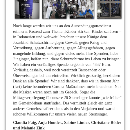
Noch lange werden wir uns an den Aussendungsgottesdienst
erinnern. Passend zum Thema „Kinder stärken, Kinder schützen –
in Indonesien und weltweit“ brachten unsere Könige dem
Jesuskind Schutzschirme gegen Gewalt, gegen Krieg und
Vertreibung, gegen Ausbeutung, gegen Alltagsgefahren, gegen
mangelnde Bildung, und gegen vieles mehr. Ihre Spenden, liebe
Junginger, helfen nun, diese Schutzschirme ins Leben zu bringen:
Wir haben ein vorläufiges Spendenergebnis von 4837 Euro.
Vorläufig deshalb, weil noch vereinzelt Barspenden oder
Überweisungen bei uns eintreffen. Wirklich großartig, herzlichen
Dank an alle Spender! Wir sind dankbar, dass wir in diesem Jahr
(fast) keine besonderen Corona-Maßnahmen mehr brauchten. Nur
die Masken waren noch mit im Gepäck. Sogar die
Mittagsverpflegung für unsere 26 Sternsinger konnte „wie früher“
im Gemeindehaus stattfinden. Das vermittelt gleich ein ganz
anderes Gemeinschaftserlebnis als in den Vorjahren und war ein
schönes Willkommen für unsere vielen neuen Sternsinger.
Claudia Faig, Anja Houdek, Sabine Linder, Christiane Röder
und Melanie Zink