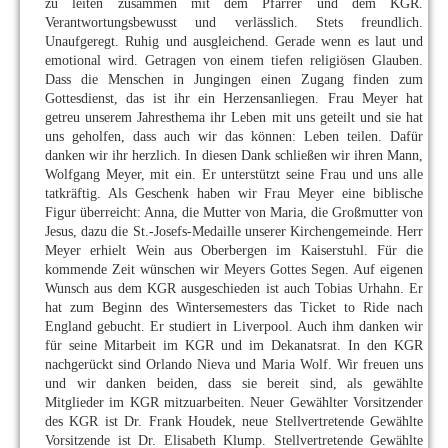
zu leiten zusammen mit dem Pfarrer und dem KGR.
Verantwortungsbewusst und verlässlich. Stets freundlich.
Unaufgeregt. Ruhig und ausgleichend. Gerade wenn es laut und
emotional wird. Getragen von einem tiefen religiösen Glauben.
Dass die Menschen in Jungingen einen Zugang finden zum
Gottesdienst, das ist ihr ein Herzensanliegen. Frau Meyer hat
getreu unserem Jahresthema ihr Leben mit uns geteilt und sie hat
uns geholfen, dass auch wir das können: Leben teilen. Dafür
danken wir ihr herzlich. In diesen Dank schließen wir ihren Mann,
Wolfgang Meyer, mit ein. Er unterstützt seine Frau und uns alle
tatkräftig. Als Geschenk haben wir Frau Meyer eine biblische
Figur überreicht: Anna, die Mutter von Maria, die Großmutter von
Jesus, dazu die St.-Josefs-Medaille unserer Kirchengemeinde. Herr
Meyer erhielt Wein aus Oberbergen im Kaiserstuhl. Für die
kommende Zeit wünschen wir Meyers Gottes Segen. Auf eigenen
Wunsch aus dem KGR ausgeschieden ist auch Tobias Urhahn. Er
hat zum Beginn des Wintersemesters das Ticket to Ride nach
England gebucht. Er studiert in Liverpool. Auch ihm danken wir
für seine Mitarbeit im KGR und im Dekanatsrat. In den KGR
nachgerückt sind Orlando Nieva und Maria Wolf. Wir freuen uns
und wir danken beiden, dass sie bereit sind, als gewählte
Mitglieder im KGR mitzuarbeiten. Neuer Gewählter Vorsitzender
des KGR ist Dr. Frank Houdek, neue Stellvertretende Gewählte
Vorsitzende ist Dr. Elisabeth Klump. Stellvertretende Gewählte